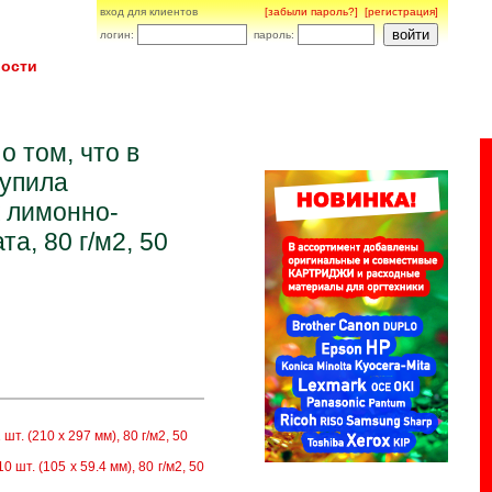
вход для клиентов
[забыли пароль?]
[регистрация]
логин:
пароль:
ости
 том, что в
тупила
к лимонно-
а, 80 г/м2, 50
. (210 x 297 мм), 80 г/м2, 50
шт. (105 x 59.4 мм), 80 г/м2, 50