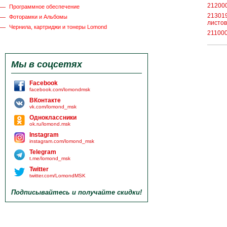
212000
Программное обеспечение
213019
Фоторамки и Альбомы
листов
Чернила, картриджи и тонеры Lomond
211000
Мы в соцсетях
Facebook
facebook.com/lomondmsk
ВКонтакте
vk.com/lomond_msk
Одноклассники
ok.ru/lomond.msk
Instagram
instagram.com/lomond_msk
Telegram
t.me/lomond_msk
Twitter
twitter.com/LomondMSK
Подписывайтесь и получайте скидки!