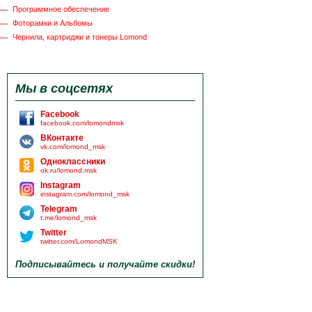
Программное обеспечение
Фоторамки и Альбомы
Чернила, картриджи и тонеры Lomond
Мы в соцсетях
Facebook
facebook.com/lomondmsk
ВКонтакте
vk.com/lomond_msk
Одноклассники
ok.ru/lomond.msk
Instagram
instagram.com/lomond_msk
Telegram
t.me/lomond_msk
Twitter
twitter.com/LomondMSK
Подписывайтесь и получайте скидки!