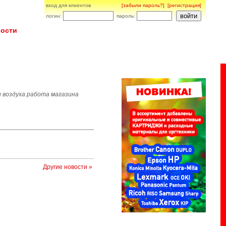
вход для клиентов
[забыли пароль?]
[регистрация]
логин:
пароль:
ости
 воздуха работа магазина
Другие новости »