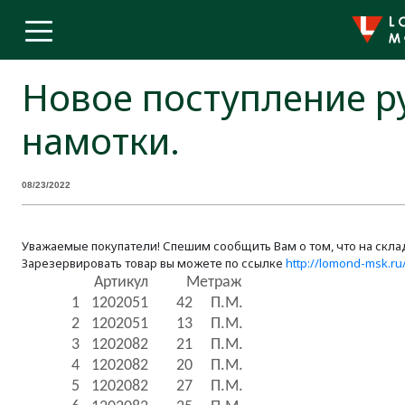
Новое поступление р
намотки.
08/23/2022
Уважаемые покупатели! Спешим сообщить Вам о том, что на скла
Зарезервировать товар вы можете по ссылке
http://lomond-msk.r
Артикул
Метраж
1
1202051
42
П.М.
2
1202051
13
П.М.
3
1202082
21
П.М.
4
1202082
20
П.М.
5
1202082
27
П.М.