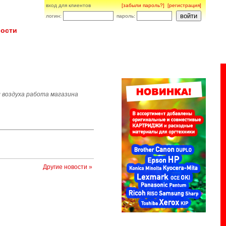
вход для клиентов
[забыли пароль?]
[регистрация]
логин:
пароль:
ости
 воздуха работа магазина
Другие новости »