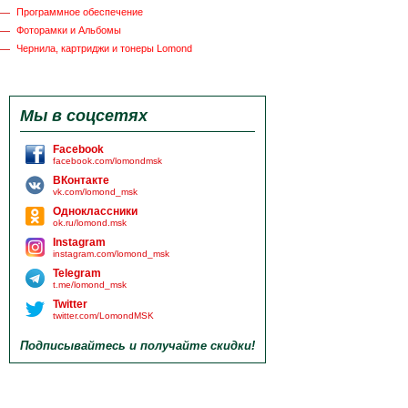
Программное обеспечение
Фоторамки и Альбомы
Чернила, картриджи и тонеры Lomond
Мы в соцсетях
Facebook
facebook.com/lomondmsk
ВКонтакте
vk.com/lomond_msk
Одноклассники
ok.ru/lomond.msk
Instagram
instagram.com/lomond_msk
Telegram
t.me/lomond_msk
Twitter
twitter.com/LomondMSK
Подписывайтесь и получайте скидки!