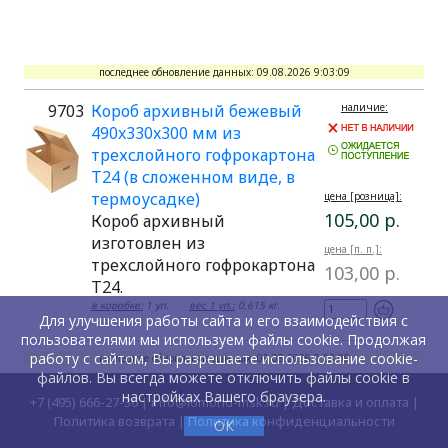
последнее обновление данных: 09.08.2026 9:03:09
9703
Короб архивный бежевый
наличие:
490x330x300 мм из
трехслойного гофрокартона
Т24 (в сложенном виде, в
термоусадке)
цена [розница]:
105,00 р.
Короб архивный
изготовлен из
цена [п. п.]:
трехслойного гофрокартона
103,00 р.
Т24.
в коробке:
1 уп.
вес 1 уп.:
0,615 кг.
Для улучшения работы сайта и его взаимодействия с
пользователями мы используем файлы cookie. Продолжая
работу с сайтом, Вы разрешаете использование cookie-
последнее обновление данных: 09.08.2026 9:03:09
файлов. Вы всегда можете отключить файлы cookie в
настройках Вашего браузера.
+7 (495) 666-27-36
|
info@lomond-msk.ru
|
Доставка и оплата
|
Политика возврата
|
Политика конфиденциальности
ОК