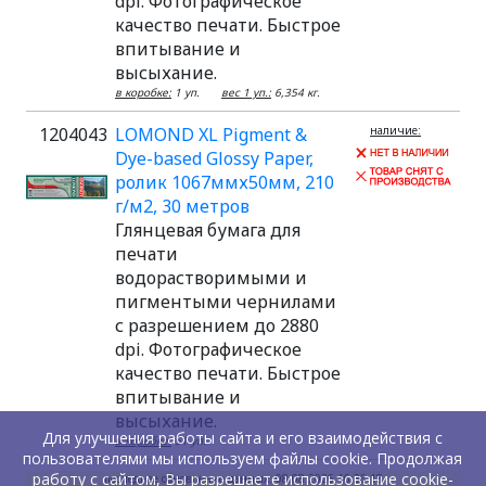
dpi. Фотографическое
качество печати. Быстрое
впитывание и
высыхание.
в коробке:
1 уп.
вес 1 уп.:
6,354 кг.
1204043
LOMOND XL Pigment &
наличие:
Dye-based Glossy Paper,
ролик 1067ммх50мм, 210
г/м2, 30 метров
Глянцевая бумага для
печати
водорастворимыми и
пигментыми чернилами
с разрешением до 2880
dpi. Фотографическое
качество печати. Быстрое
впитывание и
высыхание.
Для улучшения работы сайта и его взаимодействия с
в коробке:
51 уп.
пользователями мы используем файлы cookie. Продолжая
работу с сайтом, Вы разрешаете использование cookie-
последнее обновление данных: 08.08.2026 16:36:18