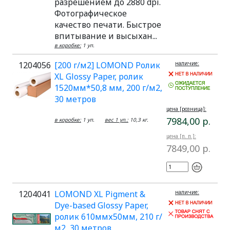
разрешением до 2880 dpi.
Фотографическое
качество печати. Быстрое
впитывание и высыхан...
в коробке:
1 уп.
1204056
[200 г/м2] LOMOND Ролик
наличие:
XL Glossy Paper, ролик
1520мм*50,8 мм, 200 г/м2,
30 метров
цена [розница]:
7984,00 р.
в коробке:
1 уп.
вес 1 уп.:
10,3 кг.
цена [п. п.]:
7849,00 р.
1204041
LOMOND XL Pigment &
наличие:
Dye-based Glossy Paper,
ролик 610ммх50мм, 210 г/
м2, 30 метров