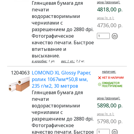
Глянцевая бумага для
цена [розница]:
4818,00 р.
печати
водорастворимыми
цена [п. п.]:
чернилами с
4736,00 р.
разрешением до 2880 dpi.
Фотографическое
качество печати. Быстрое
впитывание и
высыхание.
в коробке:
1 уп.
вес 1 уп.:
7,2 кг.
1204063
LOMOND XL Glossy Paper,
наличие:
ролик 1067мм*50,8 мм,
235 г/м2, 30 метров
Глянцевая бумага для
печати
цена [розница]:
5898,00 р.
водорастворимыми
чернилами с
цена [п. п.]:
разрешением до 2880 dpi.
5798,00 р.
Фотографическое
качество печати. Быстрое