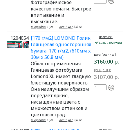
Фотографическое
качество печати. Быстрое
впитывание и
высыхание.
в коробке:
1 уп.
вес 1 уп.:
5,6 кг.
1204054
[170 г/м2] LOMOND Ролик
наличие:
Глянцевая односторонняя
бумага, 170 г/м2, (610мм x
цена [розница]:
30м x 50,8 мм)
3160,00 р.
Область применения:
Глянцевая фотобумага
цена [п. п.]:
Lomond XL имеет гладкую
3107,00 р.
блестящую поверхность.
Она наилучшим образом
передаёт яркие,
насыщенные цвета с
множеством оттенков и
цветовых град...
в коробке:
1 уп.
вес 1 уп.:
3,6 кг.