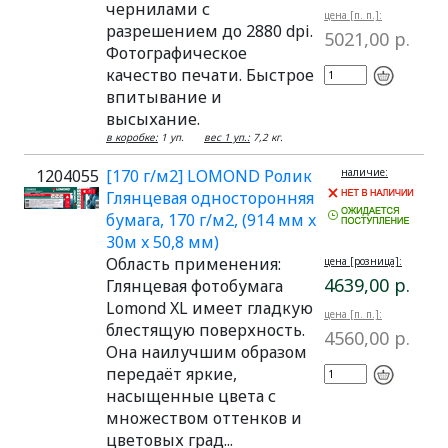
чернилами с
цена [п. п.]:
разрешением до 2880 dpi.
5021,00 р.
Фотографическое
качество печати. Быстрое
впитывание и
высыхание.
в коробке:
1 уп.
вес 1 уп.:
7,2 кг.
1204055
[170 г/м2] LOMOND Ролик
наличие:
Глянцевая односторонняя
бумага, 170 г/м2, (914 мм x
30м x 50,8 мм)
Область применения:
цена [розница]:
4639,00 р.
Глянцевая фотобумага
Lomond XL имеет гладкую
цена [п. п.]:
блестящую поверхность.
4560,00 р.
Она наилучшим образом
передаёт яркие,
насыщенные цвета с
множеством оттенков и
цветовых град...