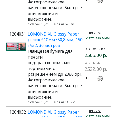
Фотографическое
качество печати. Быстрое
впитывание и
высыхание.
в коробке:
1 уп.
вес 1 уп.:
6,2 кг.
1204031
LOMOND XL Glossy Paper,
наличие:
ролик 610мм*50,8 мм, 150
г/м2, 30 метров
цена [розница]:
Глянцевая бумага для
2565,00 р.
печати
водорастворимыми
цена [п. п.]:
чернилами с
2522,00 р.
разрешением до 2880 dpi.
Фотографическое
качество печати. Быстрое
впитывание и
высыхание.
в коробке:
1 уп.
вес 1 уп.:
3,25 кг.
1204032
LOMOND XL Glossy Paper,
наличие: