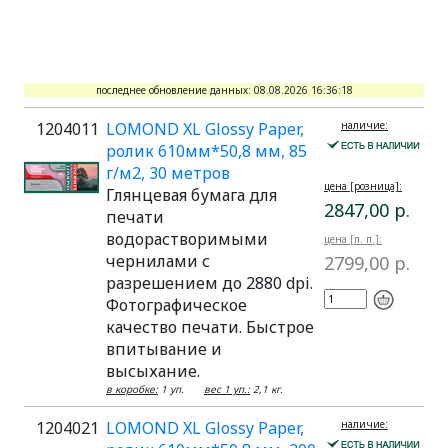
последнее обновление данных: 08.08.2026 16:36:18
1204011
LOMOND XL Glossy Paper,
наличие:
ролик 610мм*50,8 мм, 85
г/м2, 30 метров
цена [розница]:
Глянцевая бумага для
2847,00 р.
печати
водорастворимыми
цена [п. п.]:
чернилами с
2799,00 р.
разрешением до 2880 dpi.
Фотографическое
качество печати. Быстрое
впитывание и
высыхание.
в коробке:
1 уп.
вес 1 уп.:
2,1 кг.
1204021
LOMOND XL Glossy Paper,
наличие: