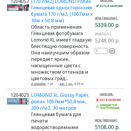
1204057
[170 г/м2] LOMOND Ролик
наличие:
Глянцевая односторонняя
бумага 170 г/м2, (1067мм x
цена [розница]:
30м x 50,8 мм)
5339,00 р.
Область применения:
Глянцевая фотобумага
цена [п. п.]:
Lomond XL имеет гладкую
5248,00 р.
блестящую поверхность.
Она наилучшим образом
передаёт яркие,
насыщенные цвета с
множеством оттенков и
цветовых град...
в коробке:
1 уп.
вес 1 уп.:
6,25 кг.
1204023
LOMOND XL Glossy Paper,
наличие:
ролик 1067мм*50,8 мм,
200 г/м2, 30 метров
Глянцевая бумага для
печати
цена [розница]:
5108,00 р.
водорастворимыми