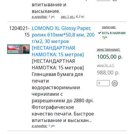
впитывание и
высыхание.
в коробке:
1 уп.
вес 1 уп.:
8,3 кг.
1204021-
LOMOND XL Glossy Paper,
наличие:
15
ролик 610мм*50,8 мм, 200
1уп.
г/м2, 30 метров
[НЕСТАНДАРТНАЯ
цена [розница]:
НАМОТКА: 15 метров]
1005,00 р.
[НЕСТАНДАРТНАЯ
цена [п. п.]:
НАМОТКА: 15 метров]
988,00 р.
Глянцевая бумага для
печати
водорастворимыми
чернилами с
разрешением до 2880 dpi.
Фотографическое
качество печати. Быстрое
впитывание и высыхан...
в коробке:
1 уп.