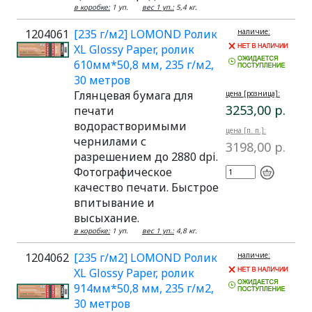
в коробке:
1 уп.
вес 1 уп.:
5,4 кг.
1204061
[235 г/м2] LOMOND Ролик
наличие:
XL Glossy Paper, ролик
610мм*50,8 мм, 235 г/м2,
30 метров
Глянцевая бумага для
цена [розница]:
3253,00 р.
печати
водорастворимыми
цена [п. п.]:
чернилами с
3198,00 р.
разрешением до 2880 dpi.
Фотографическое
качество печати. Быстрое
впитывание и
высыхание.
в коробке:
1 уп.
вес 1 уп.:
4,8 кг.
1204062
[235 г/м2] LOMOND Ролик
наличие:
XL Glossy Paper, ролик
914мм*50,8 мм, 235 г/м2,
30 метров