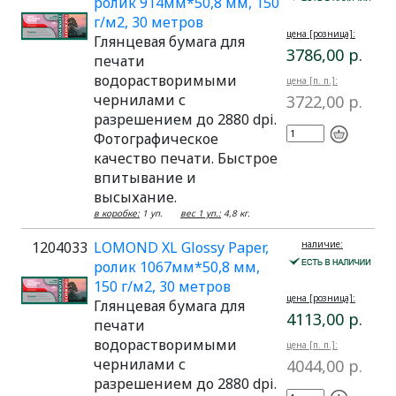
ролик 914мм*50,8 мм, 150
г/м2, 30 метров
цена [розница]:
Глянцевая бумага для
3786,00 р.
печати
водорастворимыми
цена [п. п.]:
чернилами с
3722,00 р.
разрешением до 2880 dpi.
Фотографическое
качество печати. Быстрое
впитывание и
высыхание.
в коробке:
1 уп.
вес 1 уп.:
4,8 кг.
1204033
LOMOND XL Glossy Paper,
наличие:
ролик 1067мм*50,8 мм,
150 г/м2, 30 метров
цена [розница]:
Глянцевая бумага для
4113,00 р.
печати
водорастворимыми
цена [п. п.]:
чернилами с
4044,00 р.
разрешением до 2880 dpi.