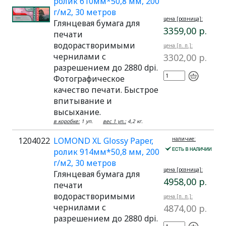
ролик 610мм*50,8 мм, 200
г/м2, 30 метров
цена [розница]:
Глянцевая бумага для
3359,00 р.
печати
водорастворимыми
цена [п. п.]:
чернилами с
3302,00 р.
разрешением до 2880 dpi.
Фотографическое
качество печати. Быстрое
впитывание и
высыхание.
в коробке:
1 уп.
вес 1 уп.:
4,2 кг.
1204022
LOMOND XL Glossy Paper,
наличие:
ролик 914мм*50,8 мм, 200
г/м2, 30 метров
цена [розница]:
Глянцевая бумага для
4958,00 р.
печати
водорастворимыми
цена [п. п.]:
чернилами с
4874,00 р.
разрешением до 2880 dpi.