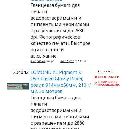
Глянцевая бумага для
печати
водорастворимыми и
пигментыми чернилами
с разрешением до 2880
dpi. Фотографическое
качество печати. Быстрое
впитывание и
высыхание.
в коробке:
48 уп.
вес 1 уп.:
0,135 кг.
1204042
LOMOND XL Pigment &
наличие:
Dye-based Glossy Paper,
ролик 914ммх50мм, 210 г/
м2, 30 метров
Глянцевая бумага для
печати
водорастворимыми и
пигментыми чернилами
с разрешением до 2880