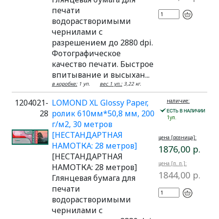
печати
водорастворимыми
чернилами с
разрешением до 2880 dpi.
Фотографическое
качество печати. Быстрое
впитывание и высыхан...
в коробке:
1 уп.
вес 1 уп.:
3,22 кг.
1204021-
LOMOND XL Glossy Paper,
наличие:
28
ролик 610мм*50,8 мм, 200
1уп.
г/м2, 30 метров
[НЕСТАНДАРТНАЯ
цена [розница]:
НАМОТКА: 28 метров]
1876,00 р.
[НЕСТАНДАРТНАЯ
цена [п. п.]:
НАМОТКА: 28 метров]
1844,00 р.
Глянцевая бумага для
печати
водорастворимыми
чернилами с