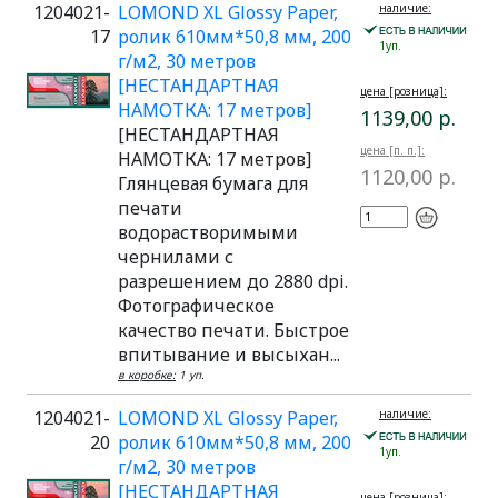
1204021-
LOMOND XL Glossy Paper,
наличие:
17
ролик 610мм*50,8 мм, 200
1уп.
г/м2, 30 метров
[НЕСТАНДАРТНАЯ
цена [розница]:
НАМОТКА: 17 метров]
1139,00 р.
[НЕСТАНДАРТНАЯ
цена [п. п.]:
НАМОТКА: 17 метров]
1120,00 р.
Глянцевая бумага для
печати
водорастворимыми
чернилами с
разрешением до 2880 dpi.
Фотографическое
качество печати. Быстрое
впитывание и высыхан...
в коробке:
1 уп.
1204021-
LOMOND XL Glossy Paper,
наличие:
20
ролик 610мм*50,8 мм, 200
1уп.
г/м2, 30 метров
[НЕСТАНДАРТНАЯ
цена [розница]: