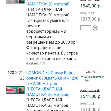
НАМОТКА: 20 метров]
1340,00 р.
[НЕСТАНДАРТНАЯ
цена [п. п.]:
НАМОТКА: 20 метров]
1317,00 р.
Глянцевая бумага для
печати
водорастворимыми
чернилами с
разрешением до 2880 dpi.
Фотографическое
качество печати. Быстрое
впитывание и высыхан...
в коробке:
1 уп.
1204021-
LOMOND XL Glossy Paper,
наличие:
23
ролик 610мм*50,8 мм, 200
1уп.
г/м2, 30 метров
[НЕСТАНДАРТНАЯ
цена [розница]:
НАМОТКА: 23 метров]
1541,00 р.
[НЕСТАНДАРТНАЯ
цена [п. п.]:
НАМОТКА: 23 метров]
1514,00 р.
Глянцевая бумага для