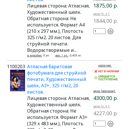
1875,00 р.
Лицевая сторона: Атласная,
Художественный шелк.
цена [п. п.]:
Обратная сторона: Не
1844,00 р.
используется. Формат A4
(210 x 297 мм.), Плотость
325 г/м2. 20 листов. Для
струйной печати.
Водорастворимые и...
в коробке:
9 уп.
вес 1 уп.:
0,405 кг.
1100203
Атласная баритовая
наличие:
фотобумага для струйной
печати, Художественный
шелк, A3+, 325 г/м2, 20
листов.
цена [розница]:
4300,00 р.
Лицевая сторона: Атласная,
Художественный шелк.
цена [п. п.]:
Обратная сторона: Не
4227,00 р.
используется. Формат A3+
(329 x 483 мм.), Плотость