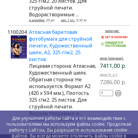
325 г/м2. 20 листов. Для
струйной печати.
Водорастворимые ...
в коробке:
25 уп.
вес 1 уп.:
0,32 кг.
1100204
Атласная баритовая
наличие:
фотобумага для струйной
печати, Художественный
шелк, A2, 325 г/м2, 25
листов.
цена [розница]:
7411,00 р.
Лицевая сторона: Атласная,
Художественный шелк.
цена [п. п.]:
Обратная сторона: Не
7286,00 р.
используется. Формат A2
(420 x 594 мм.), Плотость
325 г/м2. 25 листов. Для
струйной печати.
Водорастворимые и...
Для улучшения работы сайта и его взаимодействия с
в коробке:
1 уп.
вес 1 уп.:
2,027 кг.
пользователями мы используем файлы cookie. Продолжая
работу с сайтом, Вы разрешаете использование cookie-
последнее обновление данных: 06.08.2026 23:34:19
файлов. Вы всегда можете отключить файлы cookie в