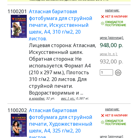
1100201
Атласная баритовая
наличие:
фотобумага для струйной
печати, Искусственный
шелк, A4, 310 г/м2, 20
листов.
цена [розница]:
948,00 р.
Лицевая сторона: Атласная,
Искусственный шелк.
цена [п. п.]:
Обратная сторона: Не
932,00 р.
используется. Формат A4
(210 x 297 мм.), Плотость
310 г/м2. 20 листов. Для
струйной печати.
Водорастворимые и ...
в коробке:
32 уп.
вес 1 уп.:
0,387 кг.
1100202
Атласная баритовая
наличие:
фотобумага для струйной
печати, Художественный
шелк, A4, 325 г/м2, 20
листов.
цена [розница]: