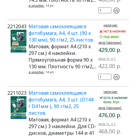
74.3 мм. Плотность 90 г/м2...
в коробке:
14 уп.
2212043
Матовая самоклеящаяся
наличие:
фотобумага, A4, 4 шт. (90 x
130 мм), 90 г/м2, 25 листов.
цена [розница]:
Матовая, формат A4 (210 x
429,00 р.
297 см.) 4 наклейки.
Прямоугольная форма 90 x
цена [п. п.]:
422,00 р.
130 мм. Плотность 90 г/м2,...
в коробке:
14 уп.
2211023
Матовая самоклеящаяся
наличие:
фотобумага, A4, 3 шт. (D144
более 30уп.
/ D41мм ), 90 г/м2, 25
цена [розница]:
листов.
476,00 р.
Матовая, формат A4 (210 x
цена [п. п.]:
297 см.) 3 наклейки. Для CD-
468,00 р.
дисков, диаметры 144 и 41