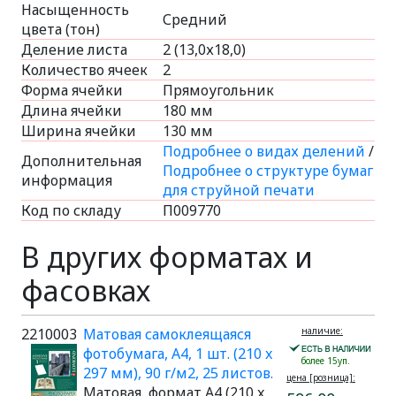
Насыщенность
Средний
цвета (тон)
Деление листа
2 (13,0х18,0)
Количество ячеек
2
Форма ячейки
Прямоугольник
Длина ячейки
180 мм
Ширина ячейки
130 мм
Подробнее о видах делений
/
Дополнительная
Подробнее о структуре бумаг
информация
для струйной печати
Код по складу
П009770
В других форматах и
фасовках
2210003
Матовая самоклеящаяся
наличие:
фотобумага, A4, 1 шт. (210 x
более 15уп.
297 мм), 90 г/м2, 25 листов.
цена [розница]:
Матовая, формат A4 (210 x