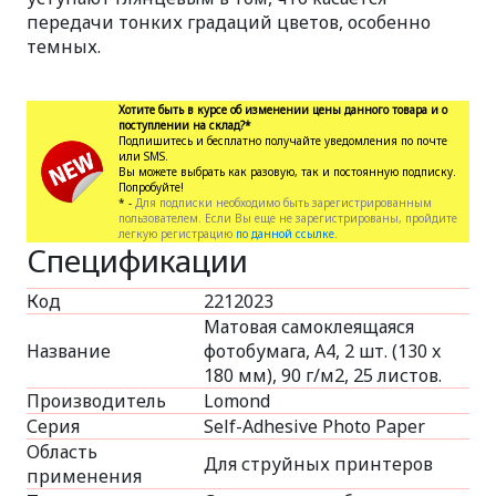
передачи тонких градаций цветов, особенно
темных.
Хотите быть в курсе об изменении цены данного товара и о
поступлении на склад?*
Подпишитесь и бесплатно получайте уведомления по почте
или SMS.
Вы можете выбрать как разовую, так и постоянную подписку.
Попробуйте!
* -
Для подписки необходимо быть зарегистрированным
пользователем. Если Вы еще не зарегистрированы, пройдите
легкую регистрацию
по данной ссылке.
Спецификации
Код
2212023
Матовая самоклеящаяся
Название
фотобумага, A4, 2 шт. (130 x
180 мм), 90 г/м2, 25 листов.
Производитель
Lomond
Серия
Self-Adhesive Photo Paper
Область
Для струйных принтеров
применения