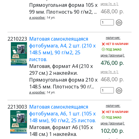
Прямоугольная форма 105 x
цена [п. п.]:
468,00 р.
99 мм. Плотность 90 г/м2, ...
в коробке:
14 уп.
2210223
Матовая самоклеящаяся
наличие:
фотобумага, A4, 2 шт. (210 x
148.5 мм), 90 г/м2, 25
цена [розница]:
листов.
476,00 р.
Матовая, формат A4 (210 x
297 см.) 2 наклейки.
цена [п. п.]:
468,00 р.
Прямоугольная форма 210 x
148.5 мм. Плотность 90 г/...
в коробке:
14 уп.
2213003
Матовая самоклеящаяся
наличие:
фотобумага, A6, 1 шт. (105 x
148 мм), 90 г/м2, 25 листов.
цена [розница]:
Матовая, формат A6 (105 x
102,00 р.
148 см.) 1 наклейка.