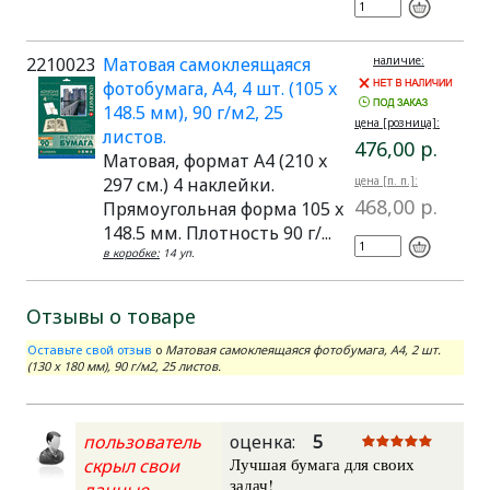
2210023
Матовая самоклеящаяся
наличие:
фотобумага, A4, 4 шт. (105 x
148.5 мм), 90 г/м2, 25
цена [розница]:
листов.
476,00 р.
Матовая, формат A4 (210 x
297 см.) 4 наклейки.
цена [п. п.]:
468,00 р.
Прямоугольная форма 105 x
148.5 мм. Плотность 90 г/...
в коробке:
14 уп.
Отзывы о товаре
Оставьте свой отзыв
о
Матовая самоклеящаяся фотобумага, A4, 2 шт.
(130 x 180 мм), 90 г/м2, 25 листов.
пользователь
оценка:
5
Лучшая бумага для своих
скрыл свои
задач!