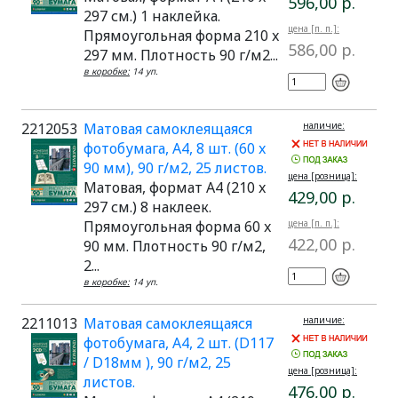
596,00 р.
297 см.) 1 наклейка.
цена [п. п.]:
Прямоугольная форма 210 x
586,00 р.
297 мм. Плотность 90 г/м2...
в коробке:
14 уп.
2212053
Матовая самоклеящаяся
наличие:
фотобумага, A4, 8 шт. (60 x
90 мм), 90 г/м2, 25 листов.
цена [розница]:
Матовая, формат A4 (210 x
429,00 р.
297 см.) 8 наклеек.
Прямоугольная форма 60 x
цена [п. п.]:
422,00 р.
90 мм. Плотность 90 г/м2,
2...
в коробке:
14 уп.
2211013
Матовая самоклеящаяся
наличие:
фотобумага, A4, 2 шт. (D117
/ D18мм ), 90 г/м2, 25
цена [розница]:
листов.
476,00 р.