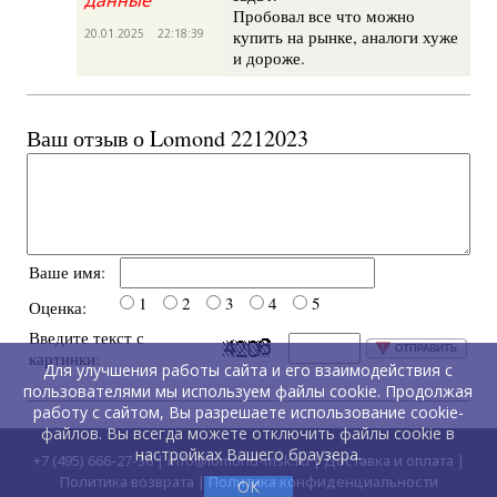
данные
Пробовал все что можно
20.01.2025 22:18:39
купить на рынке, аналоги хуже
и дороже.
Ваш отзыв о Lomond 2212023
Ваше имя:
1
2
3
4
5
Оценка:
Введите текст с
картинки:
Для улучшения работы сайта и его взаимодействия с
пользователями мы используем файлы cookie. Продолжая
работу с сайтом, Вы разрешаете использование cookie-
файлов. Вы всегда можете отключить файлы cookie в
настройках Вашего браузера.
+7 (495) 666-27-36
|
info@lomond-msk.ru
|
Доставка и оплата
|
Политика возврата
|
Политика конфиденциальности
ОК