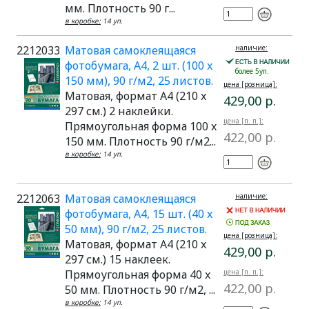
мм. Плотность 90 г...
в коробке:
14 уп.
2212033
Матовая самоклеящаяся
наличие:
фотобумага, A4, 2 шт. (100 x
более 5уп.
150 мм), 90 г/м2, 25 листов.
цена [розница]:
Матовая, формат A4 (210 x
429,00 р.
297 см.) 2 наклейки.
цена [п. п.]:
Прямоугольная форма 100 x
422,00 р.
150 мм. Плотность 90 г/м2...
в коробке:
14 уп.
2212063
Матовая самоклеящаяся
наличие:
фотобумага, A4, 15 шт. (40 x
50 мм), 90 г/м2, 25 листов.
цена [розница]:
Матовая, формат A4 (210 x
429,00 р.
297 см.) 15 наклеек.
Прямоугольная форма 40 x
цена [п. п.]:
422,00 р.
50 мм. Плотность 90 г/м2, ...
в коробке:
14 уп.