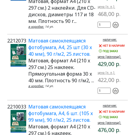
Матовая, формат A4 (210 x
297 см.) 2 наклейки. Для CD-
цена [п. п.]:
468,00 р.
дисков, диаметры 117 и 18
мм. Плотность 90 г...
в коробке:
14 уп.
2212073
Матовая самоклеящаяся
наличие:
фотобумага, A4, 25 шт (30 x
40 мм), 90 г/м2, 25 листов.
цена [розница]:
Матовая, формат A4 (210 x
429,00 р.
297 см.) 25 наклеек.
Прямоугольная форма 30 x
цена [п. п.]:
422,00 р.
40 мм. Плотность 90 г/м2, ...
в коробке:
14 уп.
2210033
Матовая самоклеящаяся
наличие:
фотобумага, A4, 6 шт. (105 x
99 мм), 90 г/м2, 25 листов.
цена [розница]:
Матовая, формат A4 (210 x
476,00 р.
297 см.) 6 наклеек.