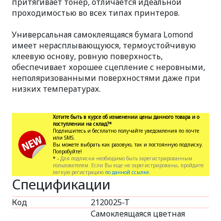
притягивает тонер, отличается идеальной
проходимостью во всех типах принтеров.
Универсальная самоклеящаяся бумага Lomond
имеет нерасплывающуюся, термоустойчивую
клеевую основу, ровную поверхность,
обеспечивает хорошее сцепление с неровными,
неполяризованными поверхностями даже при
низких температурах.
Хотите быть в курсе об изменении цены данного товара и о
поступлении на склад?*
Подпишитесь и бесплатно получайте уведомления по почте
или SMS.
Вы можете выбрать как разовую, так и постоянную подписку.
Попробуйте!
* -
Для подписки необходимо быть зарегистрированным
пользователем. Если Вы еще не зарегистрированы, пройдите
легкую регистрацию
по данной ссылке.
Спецификации
Код
2120025-T
Самоклеящаяся цветная