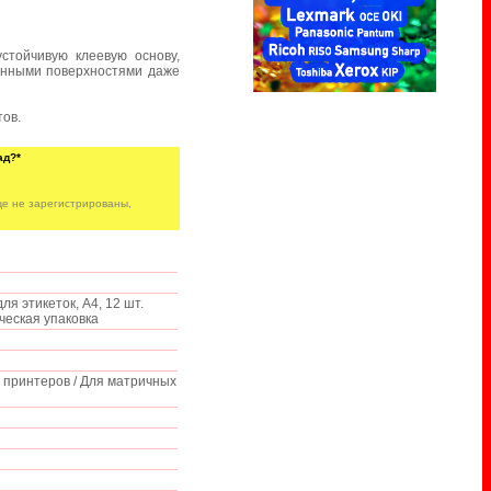
тойчивую клеевую основу,
анными поверхностями даже
тов.
ад?*
е не зарегистрированы,
я этикеток, A4, 12 шт.
ическая упаковка
 принтеров / Для матричных