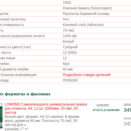
1650
Клееная бумага (Sized paper)
рытия
Пропитка бумажной основы
онний носитель
Нет
я поверхность
Клеевой слой (Adhesive)
сть
70 г/м2
льное разрешение печати
1440 dpi
Белый
ность цвета (тон)
Средний
е листа
12 (D60)
тво ячеек
12
ячейки
Круг
 диаметр ячейки
60 мм
ительная информация
Подробнее о видах делений
складу
П009280
их форматах и фасовках
15
LOMOND Самоклеящаяся универсальная бумага
цена
наличие:
для этикеток, A4, 12 шт. (D60мм), 70 г/м2, 50
349
листов
Белый цвет, формат A4 12 наклеек. В форме
цена 
круга, диаметр 60 мм. Плотность 70 г/м2, 50
343
листов Для с...
в коробке:
27 уп.