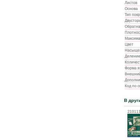
Листов
Основа
Тип пок
Двустор
Обратна
Плотно
Максима
Цвет
Насыщен
Делени
Количес
Форма 
Внешний
Дополн
Код по 
В друг
21011