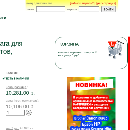
вход для клиентов
[забыли пароль?]
[регистрация]
логин:
пароль:
сти
ага для
тов,
в вашей корзине товаров: 0
на сумму 0 руб.
наличие
:
цена [розница]
:
10,281.00 р.
цена [пост. покупатель]
:
10,106.00 р.
вес 1 уп.:
15.095 кг.