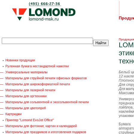
Проду
Продукция
LOM
этик
техн
Новинки продукции
Рулонная бумага нестандартной намотки
Белый ц
Универсальные материалы
12 накле
Материалы для струйной печати офисных форматов
Плотнос
Материалы для широкоформатной печати
Для стр
Для мат
Материалы для лазерной печати
Максима
Материалы для оргтехники
Универ
Материалы для сольвентной и экосольвентной печати
предна
лэйблов
Материалы для цветопроб
наклейк
Картриджи
упаковки
Принтер "Lomond EvoJet Office"
Бумага 
Материалы для фотокниг, картин и календарей
аппарат
Материалы для праздников и изготовления подарков
струйны