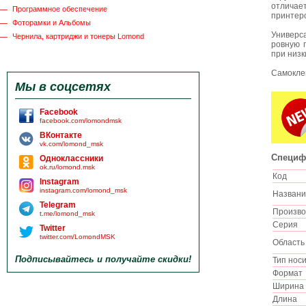
отличае
Программное обеспечение
принтер
Фоторамки и Альбомы
Универс
Чернила, картриджи и тонеры Lomond
ровную 
при низк
Самоклею
Мы в соцсетях
Facebook
facebook.com/lomondmsk
ВКонтакте
vk.com/lomond_msk
Специф
Одноклассники
ok.ru/lomond.msk
Код
Instagram
instagram.com/lomond_msk
Назван
Telegram
Произв
t.me/lomond_msk
Серия
Twitter
twitter.com/LomondMSK
Област
Подписывайтесь и получайте скидки!
Тип нос
Форма
Ширин
Длина