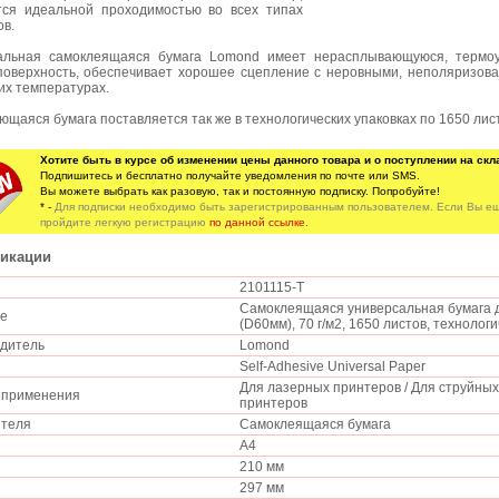
тся идеальной проходимостью во всех типах
ов.
альная самоклеящаяся бумага Lomond имеет нерасплывающуюся, термоус
поверхность, обеспечивает хорошее сцепление с неровными, неполяризов
их температурах.
щаяся бумага поставляется так же в технологических упаковках по 1650 лис
Хотите быть в курсе об изменении цены данного товара и о поступлении на скл
Подпишитесь и бесплатно получайте уведомления по почте или SMS.
Вы можете выбрать как разовую, так и постоянную подписку. Попробуйте!
* -
Для подписки необходимо быть зарегистрированным пользователем. Если Вы ещ
пройдите легкую регистрацию
по данной ссылке.
икации
2101115-T
Самоклеящаяся универсальная бумага дл
ие
(D60мм), 70 г/м2, 1650 листов, технолог
одитель
Lomond
Self-Adhesive Universal Paper
Для лазерных принтеров / Для струйных
ь применения
принтеров
ителя
Самоклеящаяся бумага
т
A4
а
210 мм
297 мм