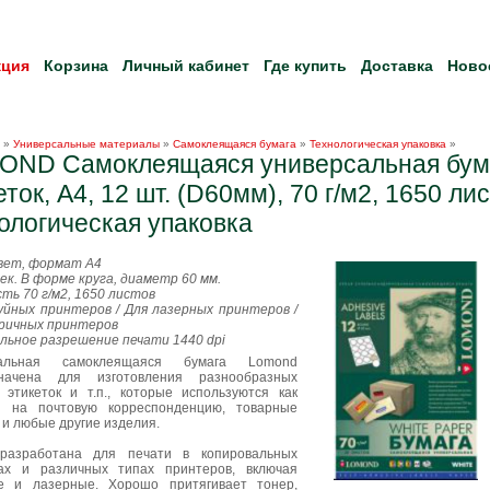
кция
Корзина
Личный кабинет
Где купить
Доставка
Ново
»
Универсальные материалы
»
Самоклеящаяся бумага
»
Технологическая упаковка
»
OND Самоклеящаяся универсальная бум
еток, A4, 12 шт. (D60мм), 70 г/м2, 1650 лис
ологическая упаковка
вет, формат A4
ек. В форме круга, диаметр 60 мм.
ть 70 г/м2, 1650 листов
уйных принтеров / Для лазерных принтеров /
ричных принтеров
льное разрешение печати 1440 dpi
сальная самоклеящаяся бумага Lomond
значена для изготовления разнообразных
, этикеток и т.п., которые используются как
и на почтовую корреспонденцию, товарные
 и любые другие изделия.
разработана для печати в копировальных
ах и различных типах принтеров, включая
е и лазерные. Хорошо притягивает тонер,