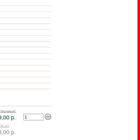
 [розница]:
,00 р.
[п. п.]:
,00 р.