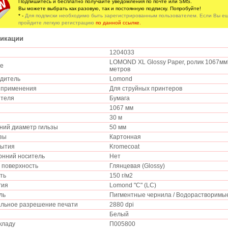
Подпишитесь и бесплатно получайте уведомления по почте или SMS.
Вы можете выбрать как разовую, так и постоянную подписку. Попробуйте!
* -
Для подписки необходимо быть зарегистрированным пользователем. Если Вы ещ
пройдите легкую регистрацию
по данной ссылке.
икации
1204033
LOMOND XL Glossy Paper, ролик 1067мм*5
ие
метров
одитель
Lomond
ь применения
Для струйных принтеров
ителя
Бумага
а
1067 мм
30 м
ний диаметр гильзы
50 мм
ьзы
Картонная
рытия
Kromecoat
онний носитель
Нет
 поверхность
Глянцевая (Glossy)
сть
150 г/м2
огия
Lomond "C" (LC)
ель
Пигментные чернила / Водорастворимы
льное разрешение печати
2880 dpi
Белый
складу
П005800