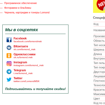
Программное обеспечение
Фоторамки и Альбомы
Чернила, картриджи и тонеры Lomond
Специф
Код
Мы в соцсетях
Назван
Произв
Facebook
Област
facebook.com/lomondmsk
Тип нос
ВКонтакте
vk.com/lomond_msk
Ширин
Длина
Одноклассники
ok.ru/lomond.msk
Внутрен
Instagram
Тип гил
instagram.com/lomond_msk
Тип пок
Telegram
Двустор
t.me/lomond_msk
Лицевая
Twitter
Плотно
twitter.com/LomondMSK
Технол
Подписывайтесь и получайте скидки!
Красит
Максима
Цвет
Код по 