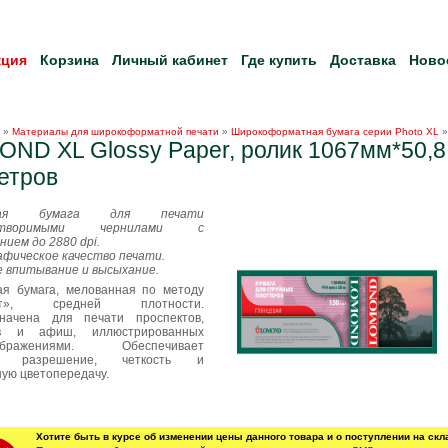
кция
Корзина
Личный кабинет
Где купить
Доставка
Ново
»
Материалы для широкоформатной печати
»
Широкоформатная бумага серии Photo XL
ND XL Glossy Paper, ролик 1067мм*50,8 
етров
евая бумага для печати
астворимыми чернилами с
ием до 2880 dpi.
фическое качество печати.
 впитывание и высыхание.
ая бумага, мелованная по методу
кот», средней плотности.
начена для печати проспектов,
ов и афиш, иллюстрированных
ображениями. Обеспечивает
е разрешение, четкость и
ную цветопередачу.
Хотите быть в курсе об изменении цены данного товара и о поступлении на скл