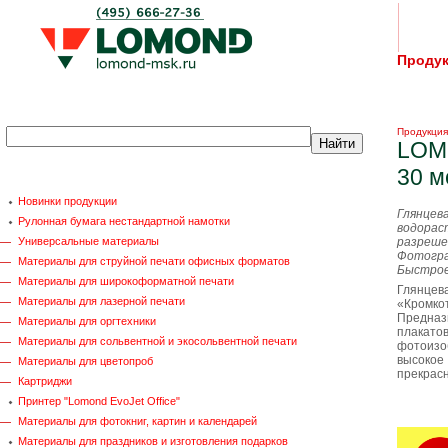
Проду
Продукция
LOMO
30 м
Новинки продукции
Глянц
Рулонная бумага нестандартной намотки
водор
Универсальные материалы
разрешен
Фотогра
Материалы для струйной печати офисных форматов
Быстрое
Материалы для широкоформатной печати
Глянцев
Материалы для лазерной печати
«Кром
Предназ
Материалы для оргтехники
плакат
Материалы для сольвентной и экосольвентной печати
фотоиз
высоко
Материалы для цветопроб
прекрас
Картриджи
Принтер "Lomond EvoJet Office"
Материалы для фотокниг, картин и календарей
Материалы для праздников и изготовления подарков