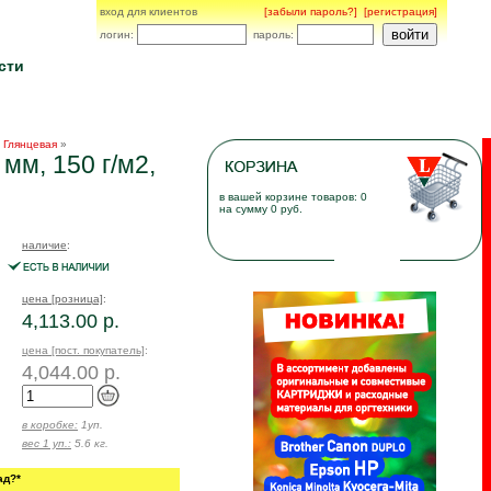
вход для клиентов
[забыли пароль?]
[регистрация]
логин:
пароль:
сти
»
Глянцевая
»
мм, 150 г/м2,
в вашей корзине товаров: 0
на сумму 0 руб.
наличие
:
цена [розница]
:
4,113.00 р.
цена [пост. покупатель]
:
4,044.00 р.
в коробке:
1уп.
вес 1 уп.:
5.6 кг.
ад?*