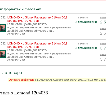
их форматах и фасовках
4031
LOMOND XL Glossy Paper, ролик 610мм*50,8
цена
наличие:
мм, 150 г/м2, 30 метров
2 5
Глянцевая бумага для печати
водорастворимыми чернилами с разрешением
цена 
до 2880 dpi. Фотографическое ка...
2 5
в коробке:
1 уп.
4032
LOMOND XL Glossy Paper, ролик 914мм*50,8
цена
наличие:
мм, 150 г/м2, 30 метров
3 7
Глянцевая бумага для печати
водорастворимыми чернилами с разрешением
цена 
до 2880 dpi. Фотографическое ка...
3 7
в коробке:
1 уп.
ы о товаре
Оставьте свой отзыв
о
LOMOND XL Glossy Paper, ролик 1067мм*50,8 мм, 150 г
тзыв о Lomond 1204033