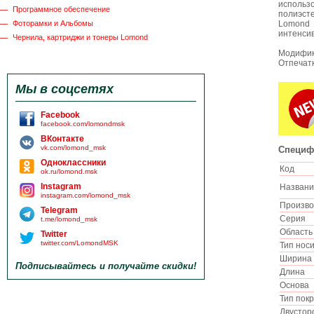
использ
Программное обеспечение
полиэст
Фоторамки и Альбомы
Lomond 
интенси
Чернила, картриджи и тонеры Lomond
Модифик
Отпечатк
Мы в соцсетях
Facebook
facebook.com/lomondmsk
ВКонтакте
vk.com/lomond_msk
Специф
Одноклассники
Код
ok.ru/lomond.msk
Instagram
Назван
instagram.com/lomond_msk
Произв
Telegram
Серия
t.me/lomond_msk
Област
Twitter
twitter.com/LomondMSK
Тип нос
Ширин
Подписывайтесь и получайте скидки!
Длина
Основа
Тип пок
Двустор