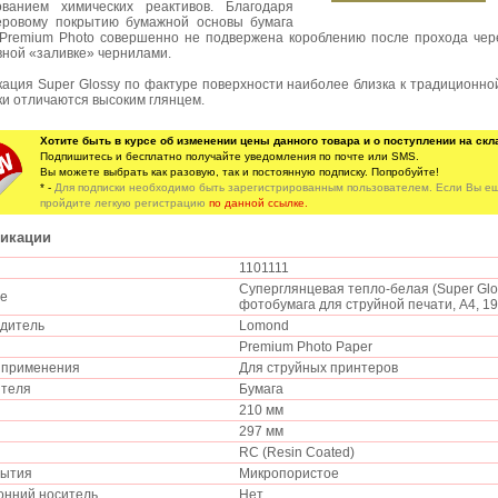
ованием химических реактивов. Благодаря
еровому покрытию бумажной основы бумага
Premium Photo совершенно не подвержена короблению после прохода чер
вной «заливке» чернилами.
ация Super Glossy по фактуре поверхности наиболее близка к традиционно
и отличаются высоким глянцем.
Хотите быть в курсе об изменении цены данного товара и о поступлении на скл
Подпишитесь и бесплатно получайте уведомления по почте или SMS.
Вы можете выбрать как разовую, так и постоянную подписку. Попробуйте!
* -
Для подписки необходимо быть зарегистрированным пользователем. Если Вы ещ
пройдите легкую регистрацию
по данной ссылке.
икации
1101111
Суперглянцевая тепло-белая (Super Gl
ие
фотобумага для струйной печати, A4, 195
одитель
Lomond
Premium Photo Paper
ь применения
Для струйных принтеров
ителя
Бумага
а
210 мм
297 мм
RC (Resin Coated)
рытия
Микропористое
онний носитель
Нет