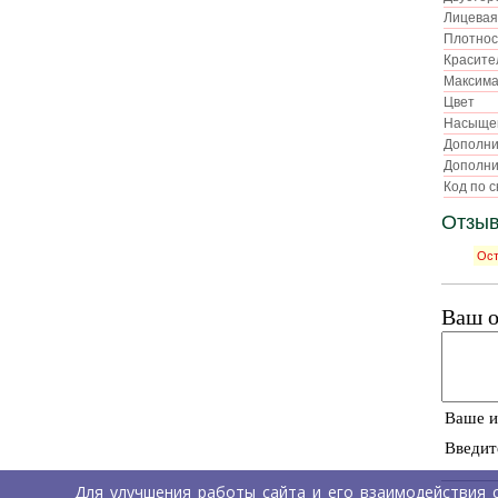
Лицевая
Плотно
Красит
Максима
Цвет
Насыщен
Дополн
Дополн
Код по 
Отзыв
Ост
Ваш о
Ваше 
Введит
Для улучшения работы сайта и его взаимодействия 