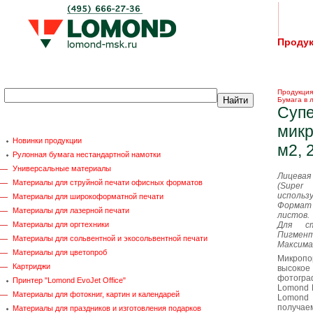
Проду
Продукция
Бумага в 
Супе
микр
Новинки продукции
м2, 
Рулонная бумага нестандартной намотки
Универсальные материалы
Лицева
Материалы для струйной печати офисных форматов
(Super
использ
Материалы для широкоформатной печати
Формат 
Материалы для лазерной печати
листов.
Материалы для оргтехники
Для ст
Пигмент
Материалы для сольвентной и экосольвентной печати
Максима
Материалы для цветопроб
Микропо
Картриджи
высоко
фотогра
Принтер "Lomond EvoJet Office"
Lomond 
Материалы для фотокниг, картин и календарей
Lomond
получа
Материалы для праздников и изготовления подарков