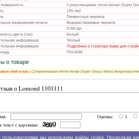
 поверхность
Суперглянцевая тепло-белая (Super Gl
сть
195 г/м2
ель
Пигментные чернила
льное разрешение печати
Водорастворимые чернила
5760 dpi
ность цвета (тон)
Белый
ительная информация
Теплый
ительная информация
Подробнее о структуре бумаг для струй
складу
П014096
ы о товаре
авьте свой отзыв
о
Суперглянцевая тепло-белая (Super Glossy Warm) микропористая
тзыв о Lomond 1101111
имя:
Оценка:
1
е текст с картинки:
с пользователями мы используем файлы cookie. Продолжая раб