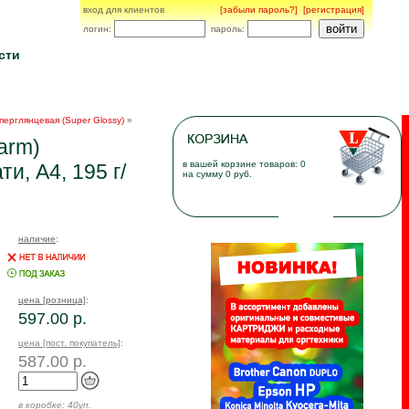
вход для клиентов
[забыли пароль?]
[регистрация]
логин:
пароль:
сти
перглянцевая (Super Glossy)
»
arm)
в вашей корзине товаров: 0
и, A4, 195 г/
на сумму 0 руб.
наличие
:
цена [розница]
:
597.00 р.
цена [пост. покупатель]
:
587.00 р.
в коробке:
40уп.