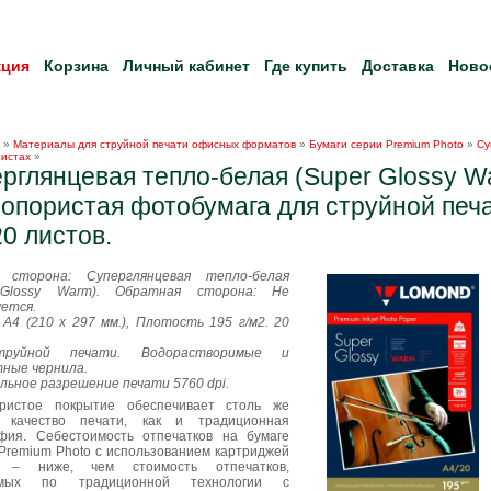
кция
Корзина
Личный кабинет
Где купить
Доставка
Ново
»
Материалы для струйной печати офисных форматов
»
Бумаги серии Premium Photo
»
Су
листах
»
рглянцевая тепло-белая (Super Glossy W
опористая фотобумага для струйной печат
20 листов.
я сторона: Суперглянцевая тепло-белая
 Glossy Warm). Обратная сторона: Не
уется.
A4 (210 x 297 мм.), Плотость 195 г/м2. 20
руйной печати. Водорастворимые и
ные чернила.
льное разрешение печати 5760 dpi.
ристое покрытие обеспечивает столь же
е качество печати, как и традиционная
фия. Себестоимость отпечатков на бумаге
Premium Photo c использованием картриджей
 – ниже, чем стоимость отпечатков,
емых по традиционной технологии с