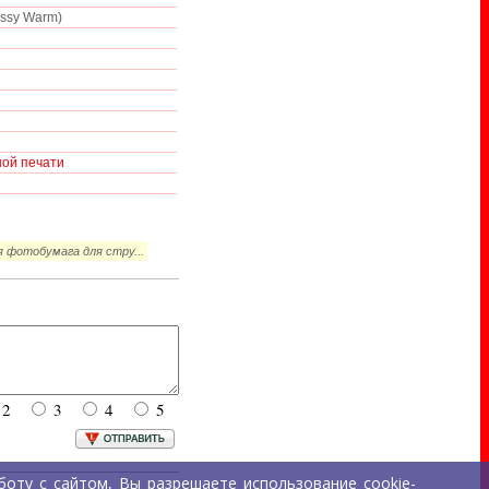
ossy Warm)
ной печати
 фотобумага для стру...
2
3
4
5
оту с сайтом, Вы разрешаете использование cookie-