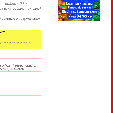
вес 1 уп.:
0.275 кг.
ез принтер даже при самой
й «химической» фотобумаге.
ад?*
е не зарегистрированы,
ossy Warm) микропористая
 г/м2, 20 листов.