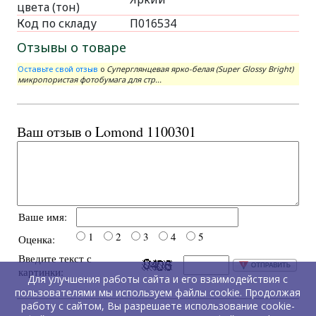
цвета (тон)
Код по складу
П016534
Отзывы о товаре
Оставьте свой отзыв
о
Суперглянцевая ярко-белая (Super Glossy Bright)
микропористая фотобумага для стр...
Ваш отзыв о Lomond 1100301
Ваше имя:
1
2
3
4
5
Оценка:
Введите текст с
картинки:
Для улучшения работы сайта и его взаимодействия с
пользователями мы используем файлы cookie. Продолжая
работу с сайтом, Вы разрешаете использование cookie-