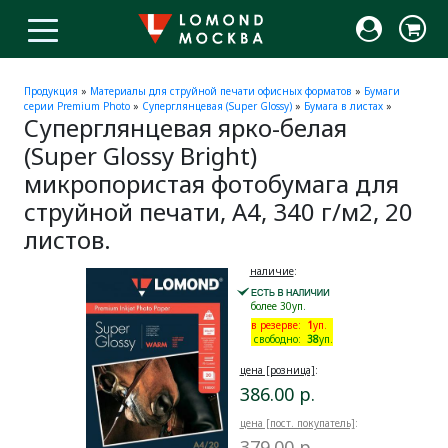
Продукция
»
Материалы для струйной печати офисных форматов
»
Бумаги
серии Premium Photo
»
Суперглянцевая (Super Glossy)
»
Бумага в листах
»
Суперглянцевая ярко-белая
(Super Glossy Bright)
микропористая фотобумага для
струйной печати, A4, 340 г/м2, 20
листов.
наличие
:
более 30уп.
в резерве:
1
уп.
свободно:
38
уп.
цена [розница]
:
386.00 р.
цена [пост. покупатель]
:
379.00 р.