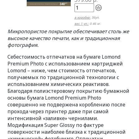
в коробке:
36уп.
вес 1 уп.:
0.46 кг.
Микропористое покрытие обеспечивает столь же
высокое качество печати, как и традиционная
фотография.
Себестоимость отпечатков на бумаге Lomond
Premium Photo c использованием картриджей
Lomond – ниже, чем стоимость отпечатков,
получаемых по традиционной технологии с
использованием химических реактивов.
Благодаря полиэстеровому покрытию бумажной
основы бумага Lomond Premium Photo
совершенно не подвержена короблению после
прохода через принтер даже при самой
интенсивной «заливке» чернилами.
Модификация Super Glossy по фактуре
поверхности наиболее близка к традиционной
«химической» фотобумаге. Отпечатки