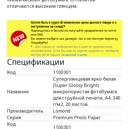
отличаются высоким глянцем.
Хотите быть в курсе об изменении цены данного товара и о
поступлении на склад?*
Подпишитесь и бесплатно получайте уведомления по почте
или SMS.
Вы можете выбрать как разовую, так и постоянную подписку.
Попробуйте!
* -
Для подписки необходимо быть зарегистрированным
пользователем. Если Вы еще не зарегистрированы, пройдите
легкую регистрацию
по данной ссылке.
Спецификации
Код
1100301
Суперглянцевая ярко-белая
(Super Glossy Bright)
Название
микропористая фотобумага
для струйной печати, A4, 340
г/м2, 20 листов.
Производитель
Lomond
Серия
Premium Photo Paper
Код
1100301