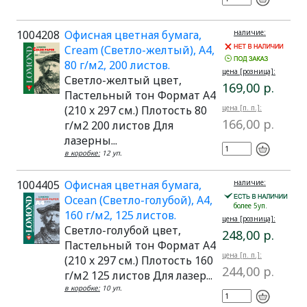
1004208
Офисная цветная бумага,
наличие:
Cream (Светло-желтый), A4,
80 г/м2, 200 листов.
цена [розница]:
Светло-желтый цвет,
169,00 р.
Пастельный тон Формат A4
(210 x 297 см.) Плотость 80
цена [п. п.]:
166,00 р.
г/м2 200 листов Для
лазерны...
в коробке:
12 уп.
1004405
Офисная цветная бумага,
наличие:
Ocean (Светло-голубой), A4,
более 5уп.
160 г/м2, 125 листов.
цена [розница]:
Светло-голубой цвет,
248,00 р.
Пастельный тон Формат A4
цена [п. п.]:
(210 x 297 см.) Плотость 160
244,00 р.
г/м2 125 листов Для лазер...
в коробке:
10 уп.