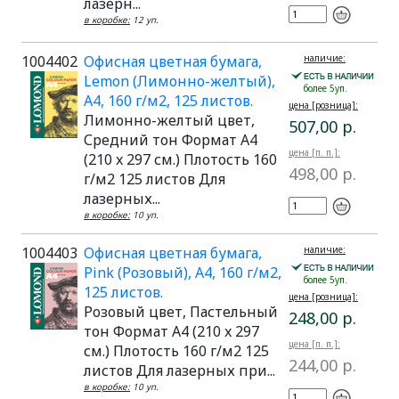
лазерн...
в коробке:
12 уп.
1004402
Офисная цветная бумага,
наличие:
Lemon (Лимонно-желтый),
более 5уп.
A4, 160 г/м2, 125 листов.
цена [розница]:
Лимонно-желтый цвет,
507,00 р.
Средний тон Формат A4
цена [п. п.]:
(210 x 297 см.) Плотость 160
498,00 р.
г/м2 125 листов Для
лазерных...
в коробке:
10 уп.
1004403
Офисная цветная бумага,
наличие:
Pink (Розовый), A4, 160 г/м2,
более 5уп.
125 листов.
цена [розница]:
Розовый цвет, Пастельный
248,00 р.
тон Формат A4 (210 x 297
цена [п. п.]:
см.) Плотость 160 г/м2 125
244,00 р.
листов Для лазерных при...
в коробке:
10 уп.