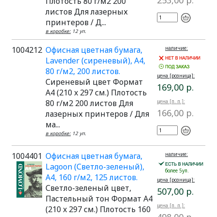
253,00 р.
Плотость 80 г/м2 200
листов Для лазерных
принтеров / Д...
в коробке:
12 уп.
1004212
Офисная цветная бумага,
наличие:
Lavender (сиреневый), A4,
80 г/м2, 200 листов.
цена [розница]:
Сиреневый цвет Формат
169,00 р.
A4 (210 x 297 см.) Плотость
80 г/м2 200 листов Для
цена [п. п.]:
166,00 р.
лазерных принтеров / Для
ма...
в коробке:
12 уп.
1004401
Офисная цветная бумага,
наличие:
Lagoon (Светло-зеленый),
более 5уп.
A4, 160 г/м2, 125 листов.
цена [розница]:
Светло-зеленый цвет,
507,00 р.
Пастельный тон Формат A4
цена [п. п.]:
(210 x 297 см.) Плотость 160