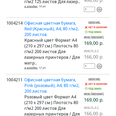
498,00 р.
г/м2 125 листов Для лазер...
в коробке:
10 уп.
1004214
Офисная цветная бумага,
наличие:
Red (Красный), A4, 80 г/м2,
200 листов.
цена [розница]:
Красный цвет Формат A4
169,00 р.
(210 x 297 см.) Плотость 80
г/м2 200 листов Для
цена [п. п.]:
166,00 р.
лазерных принтеров / Для
матр...
в коробке:
12 уп.
1004211
Офисная цветная бумага,
наличие:
Pink (розовый), A4, 80 г/м2,
200 листов.
цена [розница]:
Розовый цвет Формат A4
169,00 р.
(210 x 297 см.) Плотость 80
г/м2 200 листов Для
цена [п. п.]:
166,00 р.
лазерных принтеров / Для