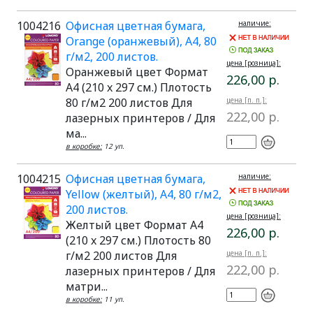
1004216
Офисная цветная бумага,
наличие:
Orange (оранжевый), A4, 80
г/м2, 200 листов.
цена [розница]:
Оранжевый цвет Формат
226,00 р.
A4 (210 x 297 см.) Плотость
80 г/м2 200 листов Для
цена [п. п.]:
222,00 р.
лазерных принтеров / Для
ма...
в коробке:
12 уп.
1004215
Офисная цветная бумага,
наличие:
Yellow (желтый), A4, 80 г/м2,
200 листов.
цена [розница]:
Желтый цвет Формат A4
226,00 р.
(210 x 297 см.) Плотость 80
г/м2 200 листов Для
цена [п. п.]:
222,00 р.
лазерных принтеров / Для
матри...
в коробке:
11 уп.