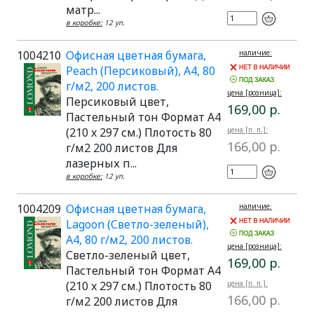
матр...
в коробке:
12 уп.
1004210
Офисная цветная бумага,
наличие:
Peach (Персиковый), A4, 80
г/м2, 200 листов.
цена [розница]:
Персиковый цвет,
169,00 р.
Пастельный тон Формат A4
(210 x 297 см.) Плотость 80
цена [п. п.]:
166,00 р.
г/м2 200 листов Для
лазерных п...
в коробке:
12 уп.
1004209
Офисная цветная бумага,
наличие:
Lagoon (Светло-зеленый),
A4, 80 г/м2, 200 листов.
цена [розница]:
Светло-зеленый цвет,
169,00 р.
Пастельный тон Формат A4
(210 x 297 см.) Плотость 80
цена [п. п.]:
166,00 р.
г/м2 200 листов Для