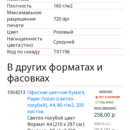
Плотность
160 г/м2
Максимальное
разрешение
720 dpi
печати
Цвет
Розовый
Насыщенность
Средний
цвета (тон)
Код по складу
Т01196
В других форматах и
фасовках
1004213
Офисная цветная бумага,
наличие:
Paper Ocean (светло-
голубой), A4, 80 г/м2, 200
цена [розница]:
листов.
258,00 р.
Светло-голубой цвет
Формат A4 (210 x 297 см.)
цена [п. п.]: