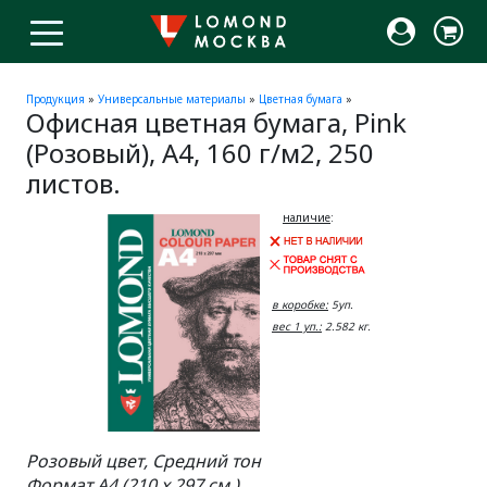
Продукция
»
Универсальные материалы
»
Цветная бумага
»
Офисная цветная бумага, Pink
(Розовый), A4, 160 г/м2, 250
листов.
наличие
:
в коробке:
5уп.
вес 1 уп.:
2.582 кг.
Розовый цвет, Средний тон
Формат A4 (210 x 297 см.)