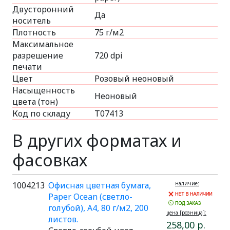
Двусторонний
Да
носитель
Плотность
75 г/м2
Максимальное
разрешение
720 dpi
печати
Цвет
Розовый неоновый
Насыщенность
Неоновый
цвета (тон)
Код по складу
Т07413
В других форматах и
фасовках
1004213
Офисная цветная бумага,
наличие:
Paper Ocean (светло-
голубой), A4, 80 г/м2, 200
цена [розница]:
листов.
258,00 р.