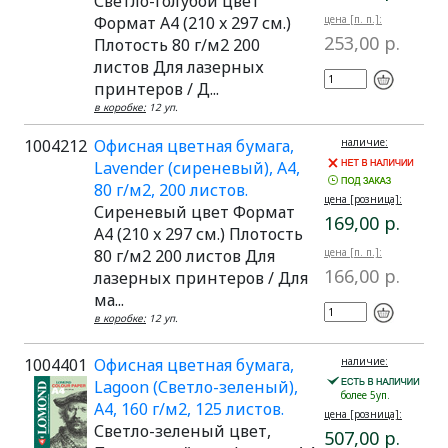
Светло-голубой цвет
Формат A4 (210 x 297 см.)
цена [п. п.]:
253,00 р.
Плотость 80 г/м2 200
листов Для лазерных
принтеров / Д...
в коробке:
12 уп.
1004212
Офисная цветная бумага,
наличие:
Lavender (сиреневый), A4,
80 г/м2, 200 листов.
цена [розница]:
Сиреневый цвет Формат
169,00 р.
A4 (210 x 297 см.) Плотость
80 г/м2 200 листов Для
цена [п. п.]:
166,00 р.
лазерных принтеров / Для
ма...
в коробке:
12 уп.
1004401
Офисная цветная бумага,
наличие:
Lagoon (Светло-зеленый),
более 5уп.
A4, 160 г/м2, 125 листов.
цена [розница]:
Светло-зеленый цвет,
507,00 р.