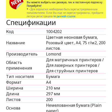
Вы можете выбрать как разовую, так и постоянную подписку.
Попробуйте!
* -
Для подписки необходимо быть зарегистрированным
пользователем. Если Вы еще не зарегистрированы, пройдите
легкую регистрацию
по данной ссылке.
Спецификации
Код
1004202
Цветная неоновая бумага,
Название
Розовый цвет, A4, 75 г/м2, 200
листов.
Производитель
Lomond
Для матричных принтеров /
Область
Для лазерных принтеров /
применения
Для струйных принтеров
Тип носителя
Бумага
Формат
A4
Ширина
210 мм
Длина
297 мм
Листов
200
Немелованная бумага (Plain
Основа
paper)