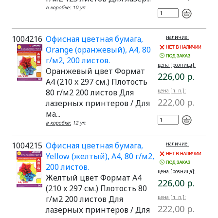
в коробке:
10 уп.
1004216
Офисная цветная бумага,
наличие:
Orange (оранжевый), A4, 80
г/м2, 200 листов.
цена [розница]:
Оранжевый цвет Формат
226,00 р.
A4 (210 x 297 см.) Плотость
80 г/м2 200 листов Для
цена [п. п.]:
222,00 р.
лазерных принтеров / Для
ма...
в коробке:
12 уп.
1004215
Офисная цветная бумага,
наличие:
Yellow (желтый), A4, 80 г/м2,
200 листов.
цена [розница]:
Желтый цвет Формат A4
226,00 р.
(210 x 297 см.) Плотость 80
г/м2 200 листов Для
цена [п. п.]:
222,00 р.
лазерных принтеров / Для