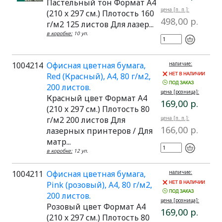
Пастельный тон Формат A4
цена [п. п.]:
(210 x 297 см.) Плотость 160
498,00 р.
г/м2 125 листов Для лазер...
в коробке:
10 уп.
1004214
Офисная цветная бумага,
наличие:
Red (Красный), A4, 80 г/м2,
200 листов.
цена [розница]:
Красный цвет Формат A4
169,00 р.
(210 x 297 см.) Плотость 80
г/м2 200 листов Для
цена [п. п.]:
166,00 р.
лазерных принтеров / Для
матр...
в коробке:
12 уп.
1004211
Офисная цветная бумага,
наличие:
Pink (розовый), A4, 80 г/м2,
200 листов.
цена [розница]:
Розовый цвет Формат A4
169,00 р.
(210 x 297 см.) Плотость 80