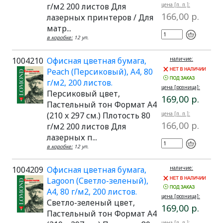
г/м2 200 листов Для
цена [п. п.]:
166,00 р.
лазерных принтеров / Для
матр...
в коробке:
12 уп.
1004210
Офисная цветная бумага,
наличие:
Peach (Персиковый), A4, 80
г/м2, 200 листов.
цена [розница]:
Персиковый цвет,
169,00 р.
Пастельный тон Формат A4
(210 x 297 см.) Плотость 80
цена [п. п.]:
166,00 р.
г/м2 200 листов Для
лазерных п...
в коробке:
12 уп.
1004209
Офисная цветная бумага,
наличие:
Lagoon (Светло-зеленый),
A4, 80 г/м2, 200 листов.
цена [розница]:
Светло-зеленый цвет,
169,00 р.
Пастельный тон Формат A4
цена [п. п.]: