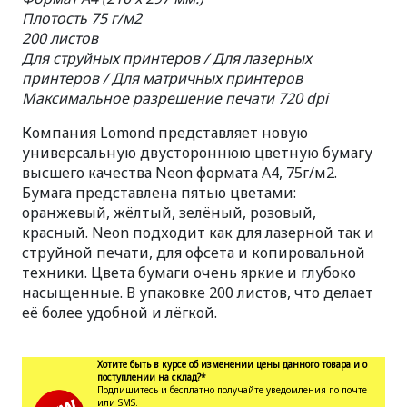
Плотость 75 г/м2
200 листов
Для струйных принтеров / Для лазерных
принтеров / Для матричных принтеров
Максимальное разрешение печати 720 dpi
Компания Lomond представляет новую
универсальную двустороннюю цветную бумагу
высшего качества Neon формата А4, 75г/м2.
Бумага представлена пятью цветами:
оранжевый, жёлтый, зелёный, розовый,
красный. Neon подходит как для лазерной так и
струйной печати, для офсета и копировальной
техники. Цвета бумаги очень яркие и глубоко
насыщенные. В упаковке 200 листов, что делает
её более удобной и лёгкой.
Хотите быть в курсе об изменении цены данного товара и о
поступлении на склад?*
Подпишитесь и бесплатно получайте уведомления по почте
или SMS.