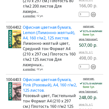
(210 x 297 см.) Плотость 80
166,00 р.
г/м2 200 листов Для
лазерн...
в коробке:
12 уп.
1004402
Офисная цветная бумага,
наличие:
Lemon (Лимонно-желтый),
более 5уп.
A4, 160 г/м2, 125 листов.
цена [розница]:
Лимонно-желтый цвет,
507,00 р.
Средний тон Формат A4
цена [п. п.]:
(210 x 297 см.) Плотость 160
498,00 р.
г/м2 125 листов Для
лазерных...
в коробке:
10 уп.
1004403
Офисная цветная бумага,
наличие:
Pink (Розовый), A4, 160 г/м2,
более 5уп.
125 листов.
цена [розница]:
Розовый цвет, Пастельный
248,00 р.
тон Формат A4 (210 x 297
цена [п. п.]:
см.) Плотость 160 г/м2 125