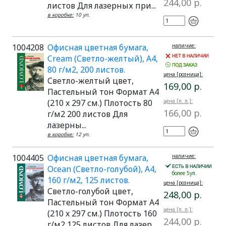
244,00 р.
листов Для лазерных при...
в коробке:
10 уп.
1004208
Офисная цветная бумага,
наличие:
Cream (Светло-желтый), A4,
80 г/м2, 200 листов.
цена [розница]:
Светло-желтый цвет,
169,00 р.
Пастельный тон Формат A4
(210 x 297 см.) Плотость 80
цена [п. п.]:
166,00 р.
г/м2 200 листов Для
лазерны...
в коробке:
12 уп.
1004405
Офисная цветная бумага,
наличие:
Ocean (Светло-голубой), A4,
более 5уп.
160 г/м2, 125 листов.
цена [розница]:
Светло-голубой цвет,
248,00 р.
Пастельный тон Формат A4
цена [п. п.]:
(210 x 297 см.) Плотость 160
244,00 р.
г/м2 125 листов Для лазер...