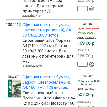
253,00 р.
Плотость 80 г/м2 200
листов Для лазерных
принтеров / Д...
в коробке:
12 уп.
1004212
Офисная цветная бумага,
наличие:
Lavender (сиреневый), A4,
80 г/м2, 200 листов.
цена [розница]:
Сиреневый цвет Формат
169,00 р.
A4 (210 x 297 см.) Плотость
80 г/м2 200 листов Для
цена [п. п.]:
166,00 р.
лазерных принтеров / Для
ма...
в коробке:
12 уп.
1004401
Офисная цветная бумага,
наличие:
Lagoon (Светло-зеленый),
более 5уп.
A4, 160 г/м2, 125 листов.
цена [розница]:
Светло-зеленый цвет,
507,00 р.
Пастельный тон Формат A4
цена [п. п.]:
(210 x 297 см.) Плотость 160