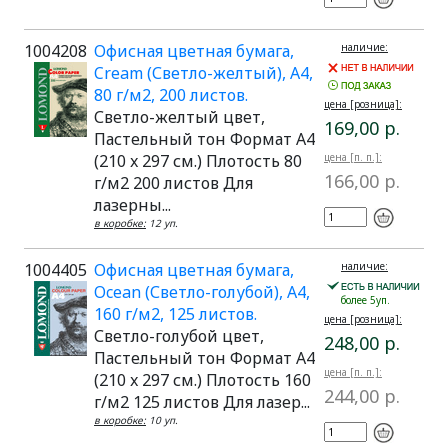
1004208
Офисная цветная бумага,
наличие:
Cream (Светло-желтый), A4,
80 г/м2, 200 листов.
цена [розница]:
Светло-желтый цвет,
169,00 р.
Пастельный тон Формат A4
(210 x 297 см.) Плотость 80
цена [п. п.]:
166,00 р.
г/м2 200 листов Для
лазерны...
в коробке:
12 уп.
1004405
Офисная цветная бумага,
наличие:
Ocean (Светло-голубой), A4,
более 5уп.
160 г/м2, 125 листов.
цена [розница]:
Светло-голубой цвет,
248,00 р.
Пастельный тон Формат A4
цена [п. п.]:
(210 x 297 см.) Плотость 160
244,00 р.
г/м2 125 листов Для лазер...
в коробке:
10 уп.