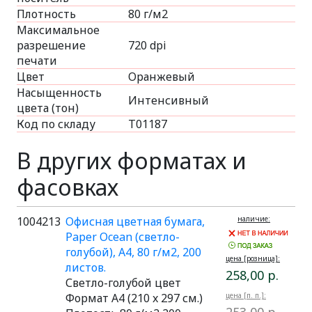
Плотность
80 г/м2
Максимальное
разрешение
720 dpi
печати
Цвет
Оранжевый
Насыщенность
Интенсивный
цвета (тон)
Код по складу
Т01187
В других форматах и
фасовках
1004213
Офисная цветная бумага,
наличие:
Paper Ocean (светло-
голубой), A4, 80 г/м2, 200
цена [розница]:
листов.
258,00 р.
Светло-голубой цвет
Формат A4 (210 x 297 см.)
цена [п. п.]: