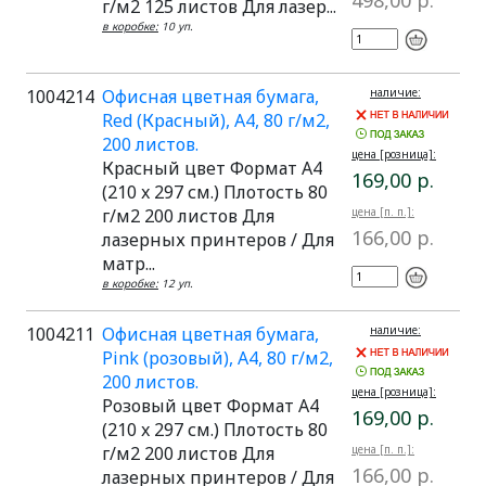
498,00 р.
г/м2 125 листов Для лазер...
в коробке:
10 уп.
1004214
Офисная цветная бумага,
наличие:
Red (Красный), A4, 80 г/м2,
200 листов.
цена [розница]:
Красный цвет Формат A4
169,00 р.
(210 x 297 см.) Плотость 80
г/м2 200 листов Для
цена [п. п.]:
166,00 р.
лазерных принтеров / Для
матр...
в коробке:
12 уп.
1004211
Офисная цветная бумага,
наличие:
Pink (розовый), A4, 80 г/м2,
200 листов.
цена [розница]:
Розовый цвет Формат A4
169,00 р.
(210 x 297 см.) Плотость 80
г/м2 200 листов Для
цена [п. п.]:
166,00 р.
лазерных принтеров / Для