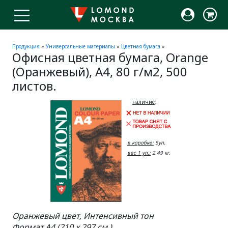
Продукция
»
Универсальные материалы
»
Цветная бумага
»
Офисная цветная бумага, Orange
(Оранжевый), A4, 80 г/м2, 500
листов.
наличие
:
в коробке:
5уп.
вес 1 уп.:
2.49 кг.
Оранжевый цвет, Интенсивный тон
Формат A4 (210 x 297 см.)