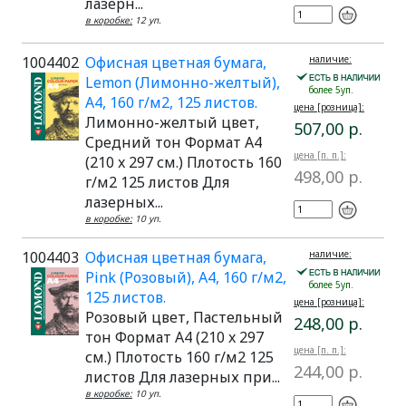
лазерн...
в коробке:
12 уп.
1004402
Офисная цветная бумага,
наличие:
Lemon (Лимонно-желтый),
более 5уп.
A4, 160 г/м2, 125 листов.
цена [розница]:
Лимонно-желтый цвет,
507,00 р.
Средний тон Формат A4
цена [п. п.]:
(210 x 297 см.) Плотость 160
498,00 р.
г/м2 125 листов Для
лазерных...
в коробке:
10 уп.
1004403
Офисная цветная бумага,
наличие:
Pink (Розовый), A4, 160 г/м2,
более 5уп.
125 листов.
цена [розница]:
Розовый цвет, Пастельный
248,00 р.
тон Формат A4 (210 x 297
цена [п. п.]:
см.) Плотость 160 г/м2 125
244,00 р.
листов Для лазерных при...
в коробке:
10 уп.