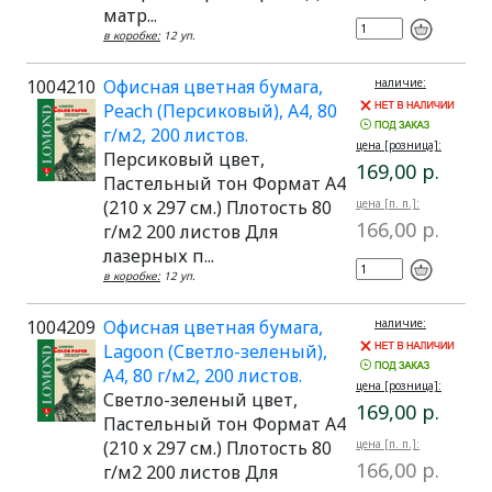
матр...
в коробке:
12 уп.
1004210
Офисная цветная бумага,
наличие:
Peach (Персиковый), A4, 80
г/м2, 200 листов.
цена [розница]:
Персиковый цвет,
169,00 р.
Пастельный тон Формат A4
(210 x 297 см.) Плотость 80
цена [п. п.]:
166,00 р.
г/м2 200 листов Для
лазерных п...
в коробке:
12 уп.
1004209
Офисная цветная бумага,
наличие:
Lagoon (Светло-зеленый),
A4, 80 г/м2, 200 листов.
цена [розница]:
Светло-зеленый цвет,
169,00 р.
Пастельный тон Формат A4
(210 x 297 см.) Плотость 80
цена [п. п.]:
166,00 р.
г/м2 200 листов Для