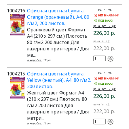
1004216
Офисная цветная бумага,
наличие:
Orange (оранжевый), A4, 80
г/м2, 200 листов.
цена [розница]:
Оранжевый цвет Формат
226,00 р.
A4 (210 x 297 см.) Плотость
80 г/м2 200 листов Для
цена [п. п.]:
222,00 р.
лазерных принтеров / Для
ма...
в коробке:
12 уп.
1004215
Офисная цветная бумага,
наличие:
Yellow (желтый), A4, 80 г/м2,
200 листов.
цена [розница]:
Желтый цвет Формат A4
226,00 р.
(210 x 297 см.) Плотость 80
г/м2 200 листов Для
цена [п. п.]:
222,00 р.
лазерных принтеров / Для
матри...
в коробке:
11 уп.