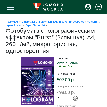
Продукция
»
Материалы для струйной печати офисных форматов
»
Материалы
серии Fine Art
»
Серия Techno Art
»
Фотобумага с голографическим
эффектом "Burst" (Вспышка), А4,
260 г/м2, микропористая,
односторонняя
наличие
:
более 15уп.
цена [розница]
:
507.00 р.
цена [пост. покупатель]
:
498.00 р.
в коробке:
18уп.