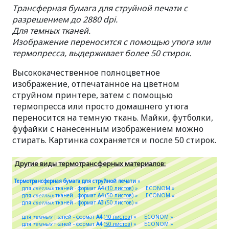
Трансферная бумага для струйной печати с
разрешением до 2880 dpi.
Для темных тканей.
Изображение переносится с помощью утюга или
термопресса, выдерживает более 50 стирок.
Высококачественное полноцветное
изображение, отпечатанное на цветном
струйном принтере, затем с помощью
термопресса или просто домашнего утюга
переносится на темную ткань. Майки, футболки,
фуфайки с нанесенным изображением можно
стирать. Картинка сохраняется и после 50 стирок.
Другие виды термотрансферных материалов:
Термотрансферная бумага для струйной печати
»
для
светлых
тканей - формат
A4
(
10 листов
) »
ECONOM »
для
светлых
тканей - формат
A4
(
50 листов
) »
ECONOM »
для
светлых
тканей - формат
A3
(50 листов) »
для
темных
тканей - формат
A4
(
10 листов
) »
ECONOM »
для
темных
тканей - формат
A4
(
50 листов
) »
ECONOM »