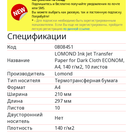
Подпишитесь и бесплатно получайте уведомления по почте
или SMS.
Вы можете выбрать как разовую, так и постоянную подписку.
Попробуйте!
* -
Для подписки необходимо быть зарегистрированным
пользователем. Если Вы еще не зарегистрированы, пройдите
легкую регистрацию
по данной ссылке.
Спецификации
Код
0808451
LOMOND Ink Jet Transfer
Название
Paper for Dark Cloth ECONOM,
A4, 140 г/м2, 10 листов
Производитель
Lomond
Тип носителя
Термотрансферная бумага
Формат
A4
Ширина
210 мм
Длина
297 мм
Листов
10
Двусторонний
Нет
носитель
Плотность
140 г/м2