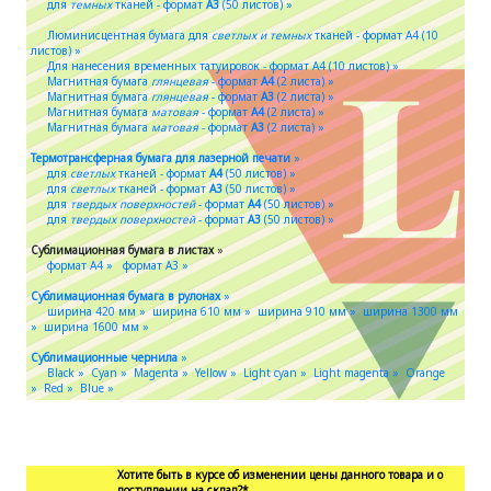
для
темных
тканей - формат
A3
(50 листов) »
Люминисцентная бумага для
светлых и темных
тканей - формат A4 (10
листов) »
Для нанесения временных татуировок - формат A4 (10 листов) »
Магнитная бумага
глянцевая
- формат
A4
(2 листа) »
Магнитная бумага
глянцевая
- формат
A3
(2 листа) »
Магнитная бумага
матовая
- формат
A4
(2 листа) »
Магнитная бумага
матовая
- формат
A3
(2 листа) »
Термотрансферная бумага для лазерной печати
»
для
светлых
тканей - формат
A4
(50 листов) »
для
светлых
тканей - формат
A3
(50 листов) »
для
твердых поверхностей
- формат
A4
(50 листов) »
для
твердых поверхностей
- формат
A3
(50 листов) »
Сублимационная бумага в листах
»
формат А4 »
формат А3 »
Сублимационная бумага в рулонах
»
ширина 420 мм »
ширина 610 мм »
ширина 910 мм »
ширина 1300 мм
»
ширина 1600 мм »
Сублимационные чернила
»
Black »
Cyan »
Magenta »
Yellow »
Light cyan »
Light magenta »
Orange
»
Red »
Blue »
Хотите быть в курсе об изменении цены данного товара и о
поступлении на склад?*