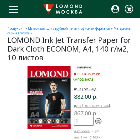
Продукция
»
Материалы для струйной печати офисных форматов
»
Материалы
серии Transfer
»
LOMOND Ink Jet Transfer Paper for
Dark Cloth ECONOM, A4, 140 г/м2,
10 листов
наличие
:
цена [розница]
:
882.00 р.
цена [пост. покупатель]
:
867.00 р.
в коробке:
22уп.
вес 1 уп.:
0.165 кг.