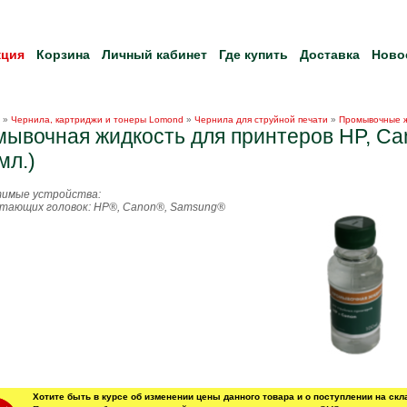
кция
Корзина
Личный кабинет
Где купить
Доставка
Ново
»
Чернила, картриджи и тонеры Lomond
»
Чернила для струйной печати
»
Промывочные 
ывочная жидкость для принтеров HP, Ca
мл.)
имые устройства:
атающих головок: HP®, Canon®, Samsung®
Хотите быть в курсе об изменении цены данного товара и о поступлении на скл