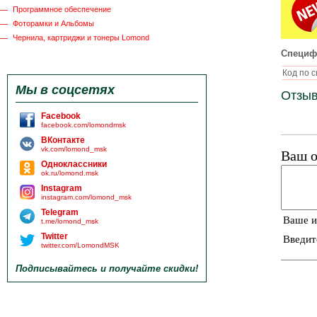
Программное обеспечение
Фоторамки и Альбомы
Чернила, картриджи и тонеры Lomond
Специф
Код по 
Мы в соцсетях
Отзыв
Facebook
facebook.com/lomondmsk
ВКонтакте
vk.com/lomond_msk
Ваш о
Одноклассники
ok.ru/lomond.msk
Instagram
instagram.com/lomond_msk
Telegram
Ваше 
t.me/lomond_msk
Twitter
Введит
twitter.com/LomondMSK
Подписывайтесь и получайте скидки!