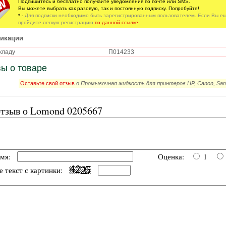
Подпишитесь и бесплатно получайте уведомления по почте или SMS.
Вы можете выбрать как разовую, так и постоянную подписку. Попробуйте!
* -
Для подписки необходимо быть зарегистрированным пользователем. Если Вы ещ
пройдите легкую регистрацию
по данной ссылке.
икации
складу
П014233
ы о товаре
Оставьте свой отзыв
о
Промывочная жидкость для принтеров HP, Canon, Sam
тзыв о Lomond 0205667
имя:
Оценка:
1
е текст с картинки: