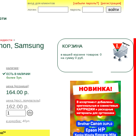
вход для клиентов
[забыли пароль?]
[регистрация]
логин:
пароль:
сти
жидкости
»
non, Samsung
в вашей корзине товаров: 0
на сумму 0 руб.
наличие
:
более 5уп.
цена [розница]
:
164.00 р.
цена [пост. покупатель]
:
162.00 р.
в коробке:
40уп.
ад?*