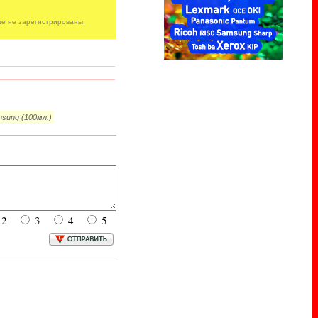
е не зарегистрированы,
sung (100мл.)
2
3
4
5