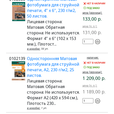
фотобумага для струйной
печати, 4" x 6", 230 г/м2,
цена [розница]:
50 листов.
133,00 р.
Лицевая сторона:
Матовая. Обратная
цена [п. п.]:
131,00 р.
сторона: Не используется.
Формат 4" x 6" (102 x 153
мм.), Плотост...
в коробке:
56 уп.
0102139
Односторонняя Матовая
наличие:
фотобумага для струйной
печати, A2, 230 г/м2, 25
цена [розница]:
листов.
1 209,00 р.
Лицевая сторона:
Матовая. Обратная
цена [п. п.]:
1 189,00 р.
сторона: Не используется.
Формат A2 (420 x 594 см.),
Плотость 230...
в коробке:
1 уп.