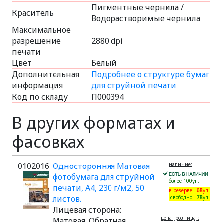
Пигментные чернила /
Краситель
Водорастворимые чернила
Максимальное
разрешение
2880 dpi
печати
Цвет
Белый
Дополнительная
Подробнее о структуре бумаг
информация
для струйной печати
Код по складу
П000394
В других форматах и
фасовках
0102016
Односторонняя Матовая
наличие:
фотобумага для струйной
более 100уп.
печати, A4, 230 г/м2, 50
в резерве:
68
уп.
листов.
свободно:
78
уп.
Лицевая сторона:
цена [розница]:
Матовая. Обратная