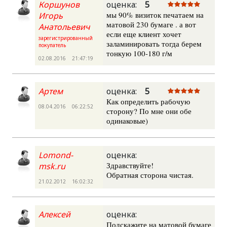
Коршунов
оценка:
5
мы 90% визиток печатаем на
Игорь
матовой 230 бумаге . а вот
Анатольевич
если еще клиент хочет
зарегистрированный
заламинировать тогда берем
покупатель
тонкую 100-180 г/м
02.08.2016 21:47:19
Артем
оценка:
5
Как определить рабочую
08.04.2016 06:22:52
сторону? По мне они обе
одинаковые)
Lomond-
оценка:
Здравствуйте!
msk.ru
Обратная сторона чистая.
21.02.2012 16:02:32
Алексей
оценка:
Подскажите на матовой бумаге