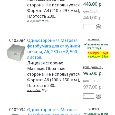
448,00 р.
сторона: Не используется.
Формат A4 (210 x 297 мм.),
цена [п. п.]:
Плотость 230...
440,00 р.
в коробке:
15 уп.
0102084
Односторонняя Матовая
наличие:
фотобумага для струйной
более 50уп.
печати, A6, 230 г/м2, 500
в резерве:
16
уп.
листов.
свободно:
55
уп.
Лицевая сторона:
цена [розница]:
Матовая. Обратная
995,00 р.
сторона: Не используется.
Формат A6 (100 x 150 мм.),
цена [п. п.]:
Плотость 230...
977,00 р.
в коробке:
12 уп.
0102034
Односторонняя Матовая
наличие: