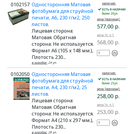
0102157
Односторонняя Матовая
наличие:
фотобумага для струйной
более 20уп.
печати, A6, 230 г/м2, 250
цена [розница]:
листов.
577,00 р.
Лицевая сторона:
цена [п. п.]:
Матовая. Обратная
568,00 р.
сторона: Не используется.
Формат A6 (105 x 148 мм.),
Плотость 230...
в коробке:
24 уп.
0102050
Односторонняя Матовая
наличие:
фотобумага для струйной
более 25уп.
печати, A4, 230 г/м2, 25
цена [розница]:
листов.
258,00 р.
Лицевая сторона:
цена [п. п.]:
Матовая. Обратная
253,00 р.
сторона: Не используется.
Формат A4 (210 x 297 мм.),
Плотость 230...
в коробке:
28 уп.