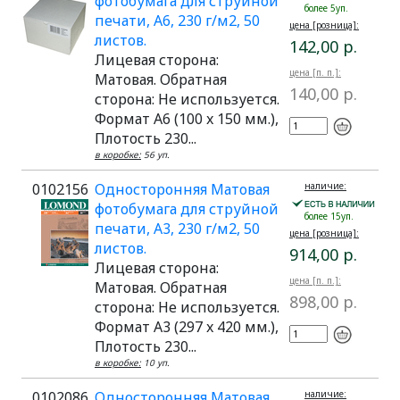
фотобумага для струйной
более 5уп.
печати, A6, 230 г/м2, 50
цена [розница]:
листов.
142,00 р.
Лицевая сторона:
цена [п. п.]:
Матовая. Обратная
140,00 р.
сторона: Не используется.
Формат A6 (100 x 150 мм.),
Плотость 230...
в коробке:
56 уп.
0102156
Односторонняя Матовая
наличие:
фотобумага для струйной
более 15уп.
печати, A3, 230 г/м2, 50
цена [розница]:
листов.
914,00 р.
Лицевая сторона:
цена [п. п.]:
Матовая. Обратная
898,00 р.
сторона: Не используется.
Формат A3 (297 x 420 мм.),
Плотость 230...
в коробке:
10 уп.
0102086
Односторонняя Матовая
наличие: