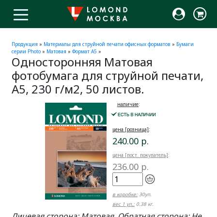
Продукция
»
Материалы для струйной печати офисных форматов
»
Бумаги
серии Photo
»
Матовая
»
Формат A5
»
Односторонняя Матовая
фотобумага для струйной печати,
A5, 230 г/м2, 50 листов.
наличие
:
цена [розница]
:
240.00 р.
цена [пост. покупатель]
:
236.00 р.
в коробке:
30уп.
вес 1 уп.:
0.38 кг.
Лицевая сторона: Матовая. Обратная сторона: Не